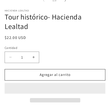
multimedia
de
1
/
3
e
1
u
en
v
HACIENDA LEALTAD
una
Tour histórico- Hacienda
m
ventana
modal
Lealtad
Precio
$22.00 USD
habitual
Cantidad
Cantidad
Reducir
Aumentar
cantidad
cantidad
para
para
Tour
Tour
Agregar al carrito
histórico-
histórico-
Hacienda
Hacienda
Lealtad
Lealtad