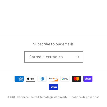
n
:
Subscribe to our emails
Correo electrónico
Formas
de
pago
© 2026,
Hacienda Lealtad
Tecnología de Shopify
Política de privacidad