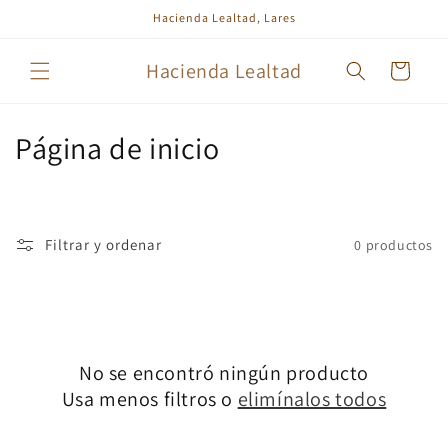
Ir
Hacienda Lealtad, Lares
directamente
al contenido
Hacienda Lealtad
Carrito
C
Página de inicio
o
l
Filtrar y ordenar
0 productos
e
c
c
No se encontró ningún producto
i
Usa menos filtros o
elimínalos todos
ó